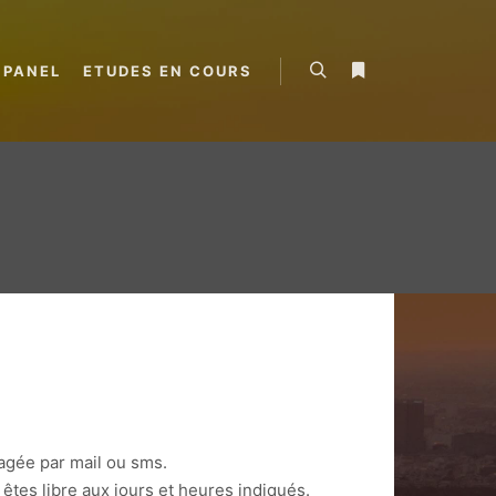
 PANEL
ETUDES EN COURS
Rechercher
Plus d’infos
agée par mail ou sms.
êtes libre aux jours et heures indiqués.