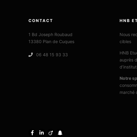
CONTACT
HNB E
1 Bd Joseph Roubaud
Nous rec
13380 Plan de Cuques
cibles
HNB Etud
06 48 15 93 33
auprès d
d’instit
Notre sp
consomm
marché q