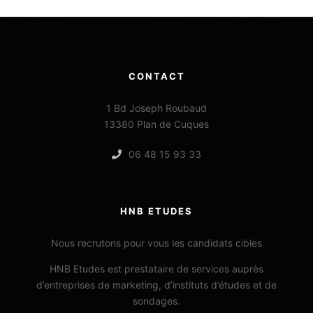
CONTACT
1 Bd Joseph Roubaud
13380 Plan de Cuques
06 48 15 93 33
HNB ETUDES
Nous recrutons pour vous les candidats cibles
HNB Etudes est prestataire de services auprès
d’entreprises de marketing, d’instituts d’études et de
sondages.