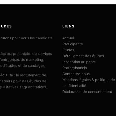
TUDES
LIENS
rutons pour vous les candidats
Accueil
Participants
Etudes
es est prestataire de services
Déroulement des études
’entreprises de marketing,
Inscription au panel
uts d’études et de sondages.
Professionnels
Contactez-nous
écialité
: le recrutement de
Mentions légales & politique de
ateurs pour des études de
confidentialité
ualitatives et quantitatives.
Déclaration de consentement