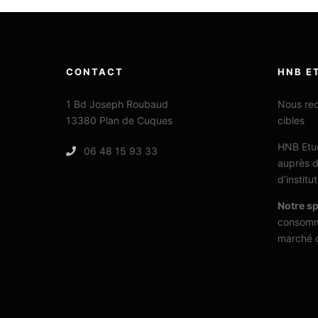
CONTACT
HNB E
1 Bd Joseph Roubaud
Nous rec
13380 Plan de Cuques
cibles
HNB Etud
06 48 15 93 33
auprès d
d’instit
Notre sp
consomm
marché q