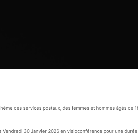
 thème des services postaux, des femmes et hommes âgés de 1
 le Vendredi 30 Janvier 2026 en visioconférence pour une durée