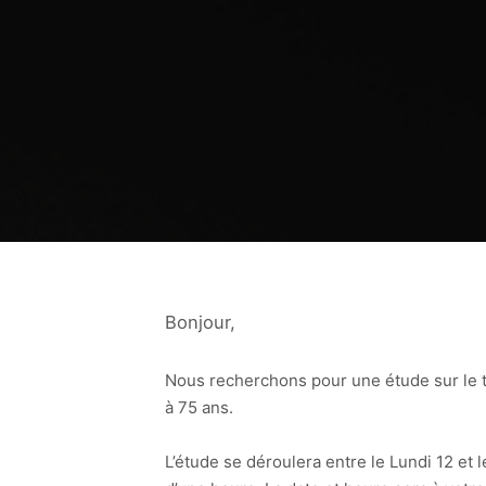
Bonjour,
Nous recherchons pour une étude sur le
à 75 ans.
L’étude se déroulera entre le Lundi 12 et