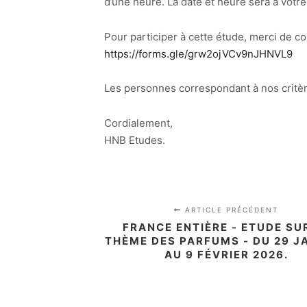
d’une heure. La date et heure sera à votr
Pour participer à cette étude, merci de co
https://forms.gle/grw2ojVCv9nJHNVL9
Les personnes correspondant à nos critèr
Cordialement,
HNB Etudes.
ARTICLE PRÉCÉDENT
FRANCE ENTIÈRE - ETUDE SU
THÈME DES PARFUMS - DU 29 J
AU 9 FÉVRIER 2026.