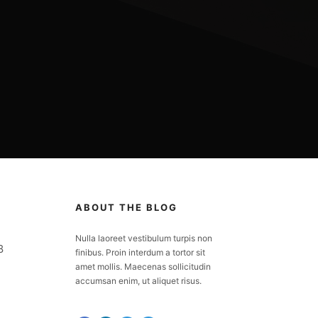
ABOUT THE BLOG
Nulla laoreet vestibulum turpis non
8
finibus. Proin interdum a tortor sit
amet mollis. Maecenas sollicitudin
accumsan enim, ut aliquet risus.