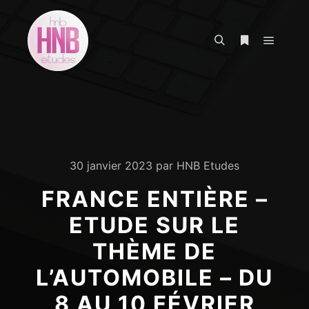
Menu pr
Rechercher
Plus d’infos
30 janvier 2023
par
HNB Etudes
FRANCE ENTIÈRE –
ETUDE SUR LE
THÈME DE
L’AUTOMOBILE – DU
8 AU 10 FÉVRIER