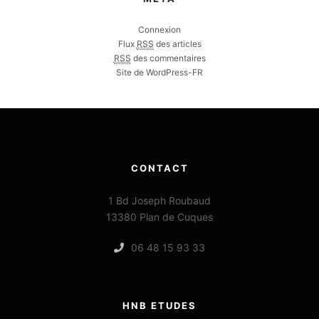
Connexion
Flux
RSS
des articles
RSS
des commentaires
Site de WordPress-FR
CONTACT
1 Bd Joseph Roubaud
13380 Plan de Cuques
06 48 15 93 33
HNB ETUDES