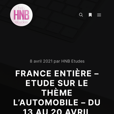
Menu pr
Rechercher
Plus d’infos
8 avril 2021
par
HNB Etudes
FRANCE ENTIÈRE –
ETUDE SUR LE
THÈME
L’AUTOMOBILE – DU
13 AU 20 AVRIL