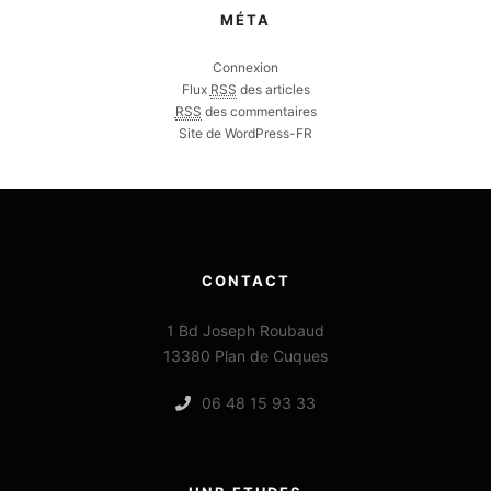
MÉTA
Connexion
Flux
RSS
des articles
RSS
des commentaires
Site de WordPress-FR
CONTACT
1 Bd Joseph Roubaud
13380 Plan de Cuques
06 48 15 93 33