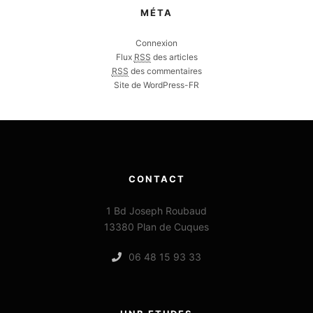
MÉTA
Connexion
Flux
RSS
des articles
RSS
des commentaires
Site de WordPress-FR
CONTACT
1 Bd Joseph Roubaud
13380 Plan de Cuques
06 48 15 93 33