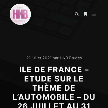
Menu pr
Rechercher
Plus d’infos
21 juillet 2021
par
HNB Etudes
ILE DE FRANCE –
ETUDE SUR LE
THÈME DE
L’AUTOMOBILE – DU
26 JUILLET AU 31