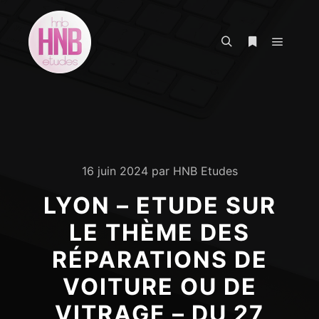
Menu pr
Rechercher
Plus d’infos
16 juin 2024
par
HNB Etudes
LYON – ETUDE SUR
LE THÈME DES
RÉPARATIONS DE
VOITURE OU DE
VITRAGE – DU 27