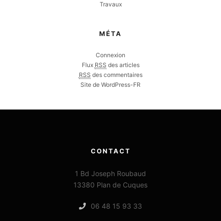
Travaux
MÉTA
Connexion
Flux
RSS
des articles
RSS
des commentaires
Site de WordPress-FR
CONTACT
1 Bd Joseph Roubaud
13380 Plan de Cuques
06 48 15 93 33