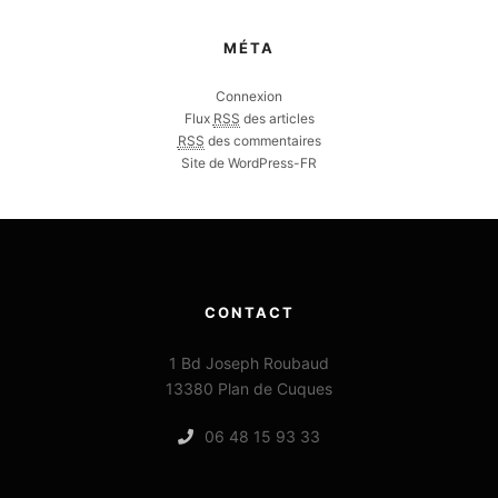
MÉTA
Connexion
Flux
RSS
des articles
RSS
des commentaires
Site de WordPress-FR
CONTACT
1 Bd Joseph Roubaud
13380 Plan de Cuques
06 48 15 93 33