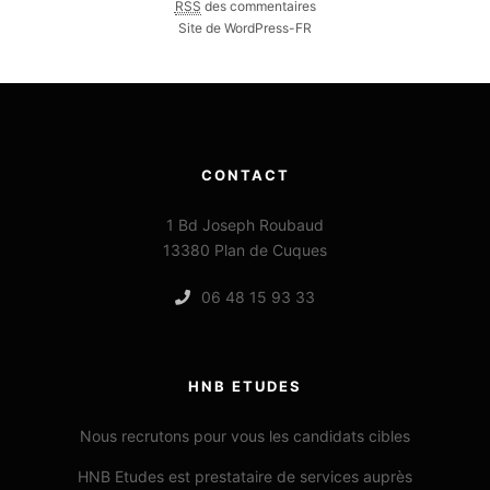
RSS
des commentaires
Site de WordPress-FR
CONTACT
1 Bd Joseph Roubaud
13380 Plan de Cuques
06 48 15 93 33
HNB ETUDES
Nous recrutons pour vous les candidats cibles
HNB Etudes est prestataire de services auprès