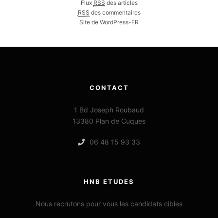
Flux
RSS
des articles
RSS
des commentaires
Site de WordPress-FR
CONTACT
1 Bd Joseph Roubaud
13380 Plan de Cuques
06 48 15 93 33
HNB ETUDES
Nous recrutons pour vous les candidats cibles