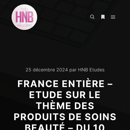
Menu pr
Rechercher
Plus d’infos
25 décembre 2024
par
HNB Etudes
FRANCE ENTIÈRE –
ETUDE SUR LE
THÈME DES
PRODUITS DE SOINS
BEAUTÉ – DU 10