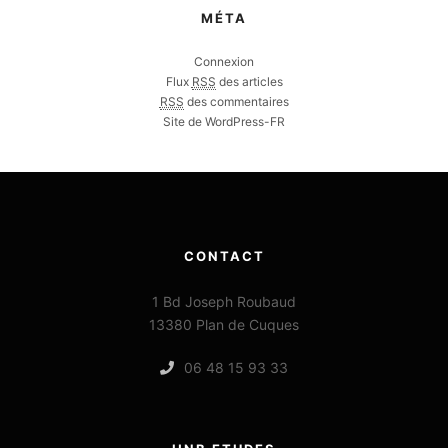
MÉTA
Connexion
Flux
RSS
des articles
RSS
des commentaires
Site de WordPress-FR
CONTACT
1 Bd Joseph Roubaud
13380 Plan de Cuques
06 48 15 93 33