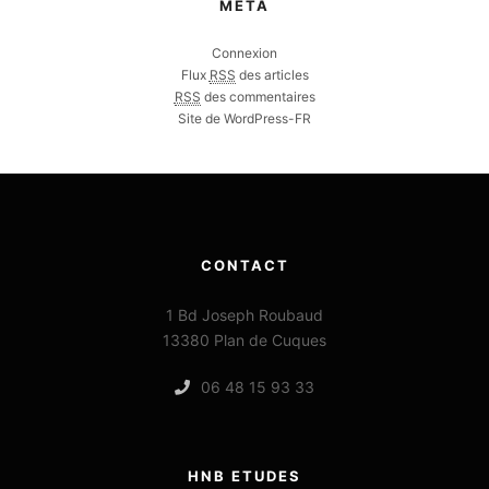
MÉTA
Connexion
Flux
RSS
des articles
RSS
des commentaires
Site de WordPress-FR
CONTACT
1 Bd Joseph Roubaud
13380 Plan de Cuques
06 48 15 93 33
HNB ETUDES